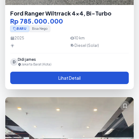
Ford Ranger Wiltrrack 4x4, Bi-Turbo
Rp 785.000.000
BARU
Bisa Nego
2025
10
km
Diesel (Solar)
Didi james
D
Jakarta Barat (Kota)
Lihat Detail