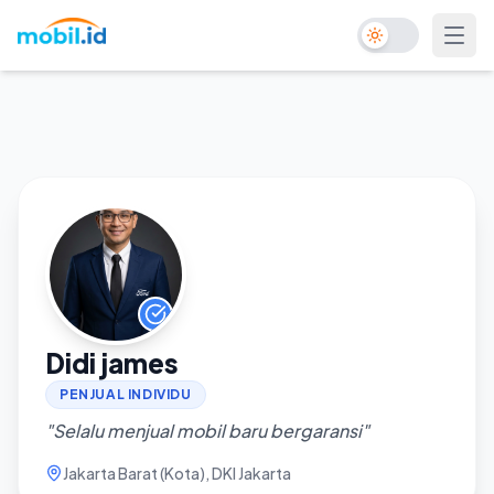
Toggle Dark Mo
Didi james
PENJUAL INDIVIDU
"
Selalu menjual mobil baru bergaransi
"
Jakarta Barat (Kota)
, DKI Jakarta