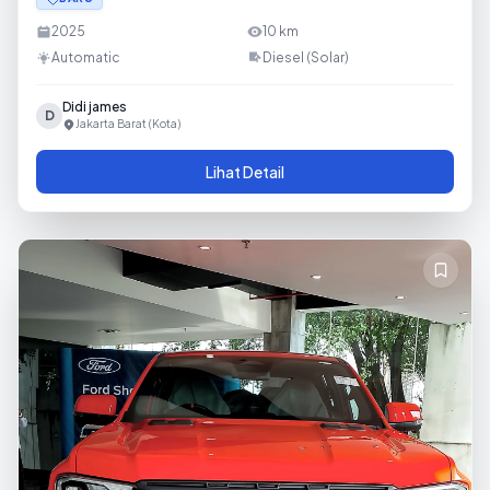
2025
10
km
Automatic
Diesel (Solar)
Didi james
D
Jakarta Barat (Kota)
Lihat Detail