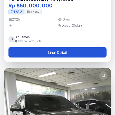
Rp 850.000.000
BARU
Bisa Nego
2025
10
km
Diesel (Solar)
Didi james
D
Jakarta Barat (Kota)
Lihat Detail