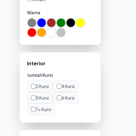
Warna
Interior
Jumlah Kursi
2
Kursi
4
Kursi
5
Kursi
6
Kursi
7+
Kursi