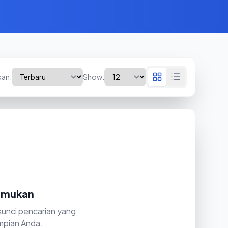
kan:
Show:
temukan
 kunci pencarian yang
mpian Anda.