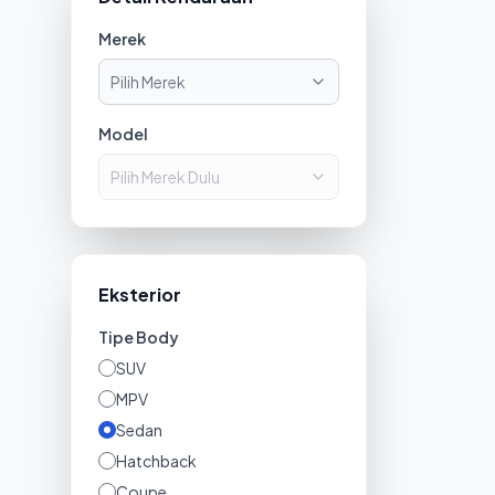
Merek
Pilih Merek
Model
Pilih Merek Dulu
Eksterior
Tipe Body
SUV
MPV
Sedan
Hatchback
Coupe