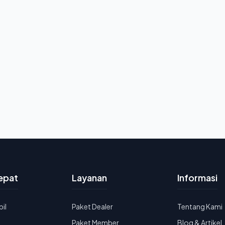
epat
Layanan
Informasi
bil
Paket Dealer
Tentang Kami
u
Paket Member
Blog & Artikel