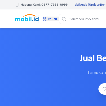
ar Mobil.id Untuk Mendapatkan Iklan Promosi Mobil Anda | Update Berita Otomot
Hubungi Kami: 0877-7338-8999
MENU
Jual B
Temukan 