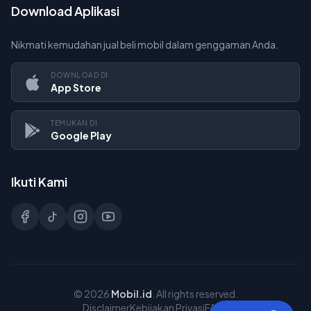
Download Aplikasi
Nikmati kemudahan jual beli mobil dalam genggaman Anda.
DOWNLOAD DI
App Store
TEMUKAN DI
Google Play
Ikuti Kami
©
2026
Mobil.id
. All rights reserved.
Disclaimer
Kebijakan Privasi
FAQs