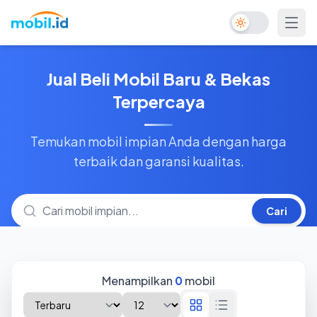
Toggle Dark Mo
Jual Beli Mobil Baru & Bekas
Terpercaya
Temukan mobil impian Anda dengan harga
terbaik dan garansi kualitas.
Cari
Menampilkan
0
mobil