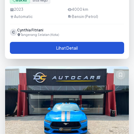
BEKAS
Bisa Nego
2023
4000
km
Automatic
Bensin (Petrol)
Cynthia Fitriani
C
Tangerang Selatan (Kota)
Lihat Detail