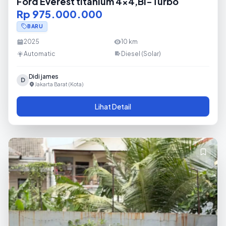
Ford Everest titanium 4x4,Bi-Turbo
Rp 975.000.000
BARU
2025
10
km
Automatic
Diesel (Solar)
Didi james
D
Jakarta Barat (Kota)
Lihat Detail