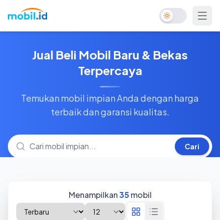
Toggle Dark Mo
Jual Beli Mobil Baru & Bekas
Terpercaya
Temukan mobil impian Anda dengan harga
terbaik dan garansi kualitas.
Cari
Menampilkan
35
mobil