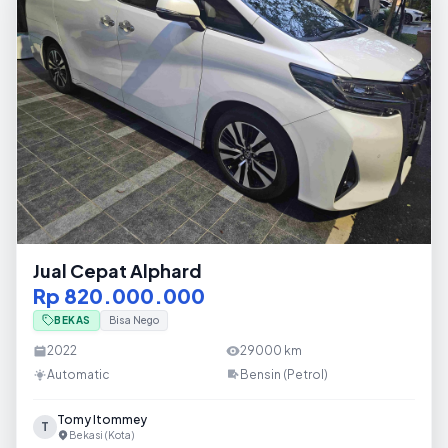
Jual Cepat Alphard
Rp 820.000.000
BEKAS
Bisa Nego
2022
29000
km
Automatic
Bensin (Petrol)
Tomy Itommey
T
Bekasi (Kota)