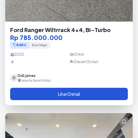
Ford Ranger Wiltrrack 4x4, Bi-Turbo
Rp 785.000.000
BARU
Bisa Nego
2025
10
km
Diesel (Solar)
Didi james
D
Jakarta Barat (Kota)
Lihat Detail