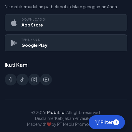
Nikmati kemudahan jual beli mobil dalam genggaman Anda.
DOWNLOAD DI
App Store
TEMUKAN DI
Google Play
Ikuti Kami
©
2026
Mobil.id
. All rights reserved.
Disclaimer
Kebijakan Privasi
FAQs
Filter
1
Made with
❤️
by PT Media Promosi Online