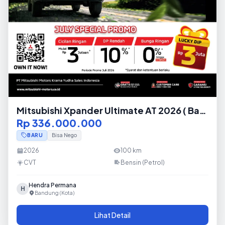
Mitsubishi Xpander Ultimate AT 2026 ( Baru
)
Rp 336.000.000
BARU
Bisa Nego
2026
100
km
CVT
Bensin (Petrol)
Hendra Permana
H
Bandung (Kota)
Lihat Detail