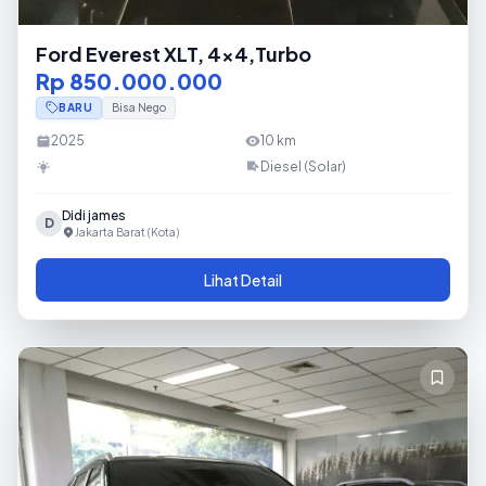
Ford Everest XLT, 4x4,Turbo
Rp 850.000.000
BARU
Bisa Nego
2025
10
km
Diesel (Solar)
Didi james
D
Jakarta Barat (Kota)
Lihat Detail