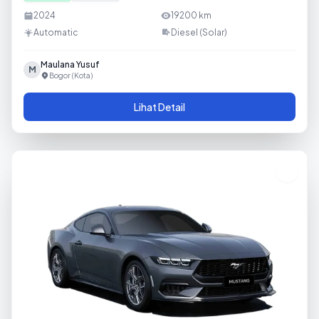
2024
19200
km
Automatic
Diesel (Solar)
Maulana Yusuf
M
Bogor (Kota)
Lihat Detail