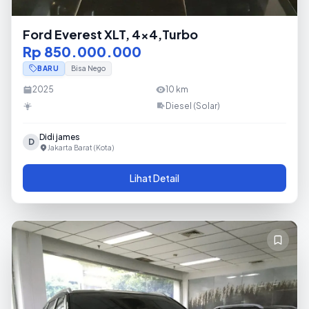
Ford Everest XLT, 4x4,Turbo
Rp 850.000.000
BARU
Bisa Nego
2025
10
km
Diesel (Solar)
Didi james
D
Jakarta Barat (Kota)
Lihat Detail