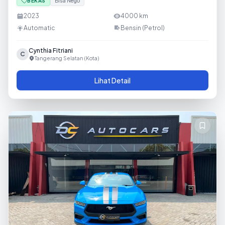
BEKAS
Bisa Nego
2023
4000
km
Automatic
Bensin (Petrol)
Cynthia Fitriani
C
Tangerang Selatan (Kota)
Lihat Detail