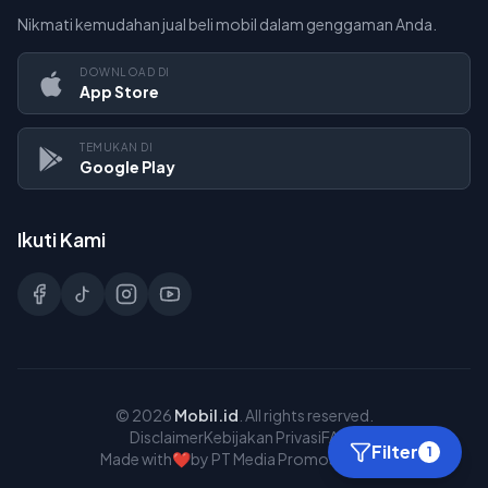
Nikmati kemudahan jual beli mobil dalam genggaman Anda.
DOWNLOAD DI
App Store
TEMUKAN DI
Google Play
Ikuti Kami
©
2026
Mobil.id
. All rights reserved.
Disclaimer
Kebijakan Privasi
FAQs
Filter
1
Made with
❤️
by PT Media Promosi Online