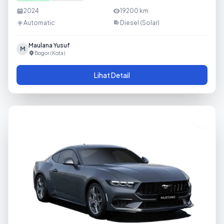
2024
19200
km
Automatic
Diesel (Solar)
Maulana Yusuf
M
Bogor (Kota)
Lihat Detail