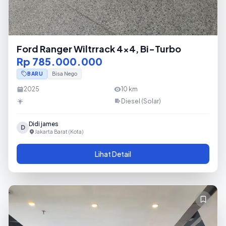
Ford Ranger Wiltrrack 4x4, Bi-Turbo
Rp 785.000.000
BARU
Bisa Nego
2025
10
km
Diesel (Solar)
Didi james
D
Jakarta Barat (Kota)
Lihat Detail