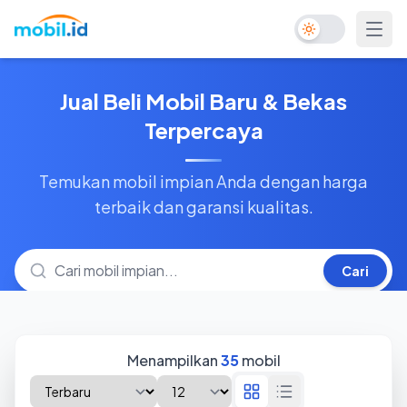
Toggle Dark Mo
Jual Beli Mobil Baru & Bekas
Terpercaya
Temukan mobil impian Anda dengan harga
terbaik dan garansi kualitas.
Cari
Menampilkan
35
mobil