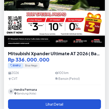
Mitsubishi Xpander Ultimate AT 2026 ( Baru
)
Rp 336.000.000
BARU
Bisa Nego
2026
100
km
CVT
Bensin (Petrol)
Hendra Permana
H
Bandung (Kota)
Lihat Detail