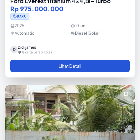
Ford Everest titanium 4x4,Bi-Turbo
Rp 975.000.000
BARU
2025
10
km
Automatic
Diesel (Solar)
Didi james
D
Jakarta Barat (Kota)
Lihat Detail