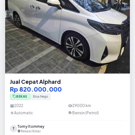
Jual Cepat Alphard
Rp 820.000.000
BEKAS
Bisa Nego
2022
29000
km
Automatic
Bensin (Petrol)
Tomy Itommey
T
Bekasi (Kota)