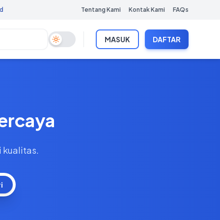
Tentang Kami
Kontak Kami
FAQs
MASUK
DAFTAR
Toggle Dark Mode
percaya
kualitas.
i