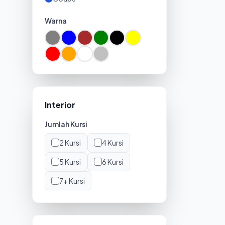
Warna
Interior
Jumlah Kursi
2
Kursi
4
Kursi
5
Kursi
6
Kursi
7+
Kursi