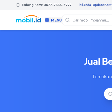
r Mobil.id Untuk Mendapatkan Iklan Promosi Mobil Anda | Update Berita Otomot
Hubungi Kami: 0877-7338-8999
MENU
Jual B
Temukan 