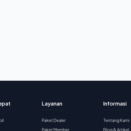
epat
Layanan
Informasi
bil
Paket Dealer
Tentang Kami
u
Paket Member
Blog & Artikel