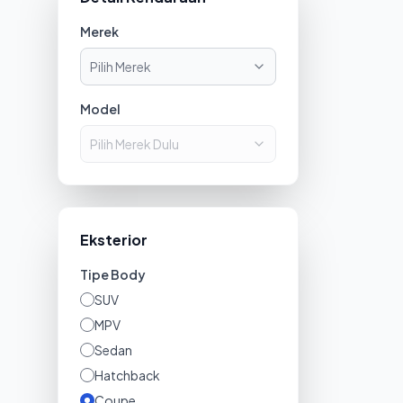
Merek
Pilih Merek
Model
Pilih Merek Dulu
Eksterior
Tipe Body
SUV
MPV
Sedan
Hatchback
Coupe