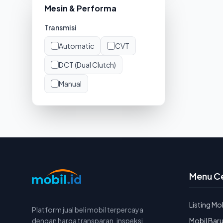
Mesin & Performa
Transmisi
Automatic
CVT
DCT (Dual Clutch)
Manual
Menu C
Listing Mo
Platform jual beli mobil terpercaya
dengan harga transparan, inspeksi
Mobil Bar