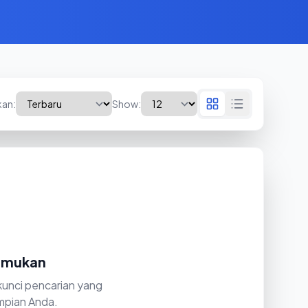
kan:
Show:
temukan
 kunci pencarian yang
mpian Anda.