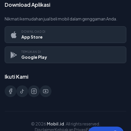
Download Aplikasi
Nikmati kemudahan jual beli mobil dalam genggaman Anda.
DOWNLOAD DI
App Store
TEMUKAN DI
Google Play
Ikuti Kami
©
2026
Mobil.id
. All rights reserved.
Disclaimer
Kebijakan Privasi
FAQs