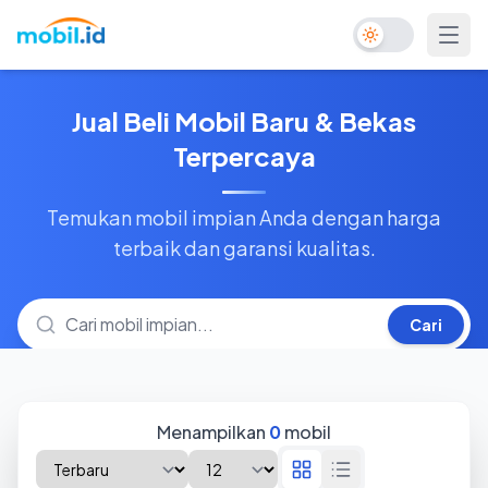
Toggle Dark Mo
Jual Beli Mobil Baru & Bekas
Terpercaya
Temukan mobil impian Anda dengan harga
terbaik dan garansi kualitas.
Cari
Menampilkan
0
mobil