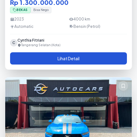
Rp 1.300.000.000
BEKAS
Bisa Nego
2023
4000
km
Automatic
Bensin (Petrol)
Cynthia Fitriani
C
Tangerang Selatan (Kota)
Lihat Detail