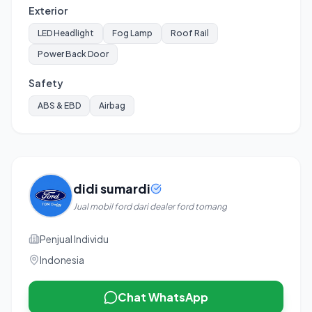
Exterior
LED Headlight
Fog Lamp
Roof Rail
Power Back Door
Safety
ABS & EBD
Airbag
didi sumardi
Jual mobil ford dari dealer ford tomang
Penjual Individu
Indonesia
Chat WhatsApp