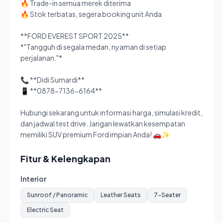
🔥 Trade-in semua merek diterima
🔥 Stok terbatas, segera booking unit Anda
**FORD EVEREST SPORT 2025**
*"Tangguh di segala medan, nyaman di setiap
perjalanan."*
📞 **Didi Sumardi**
📱 **0878-7136-6164**
Hubungi sekarang untuk informasi harga, simulasi kredit,
dan jadwal test drive. Jangan lewatkan kesempatan
memiliki SUV premium Ford impian Anda! 🚗✨
Fitur & Kelengkapan
Interior
Sunroof / Panoramic
Leather Seats
7-Seater
Electric Seat