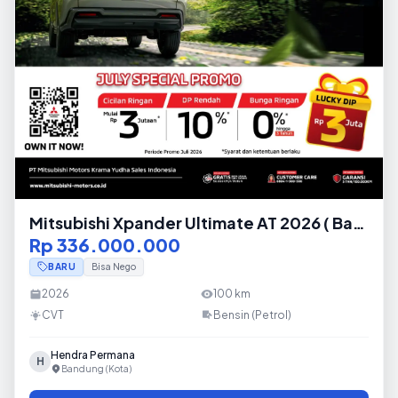
Mitsubishi Xpander Ultimate AT 2026 ( Baru
)
Rp 336.000.000
BARU
Bisa Nego
2026
100
km
CVT
Bensin (Petrol)
Hendra Permana
H
Bandung (Kota)