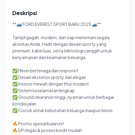
Deskripsi
**🚙 FORD EVEREST SPORT BARU 2025 🚙**
Tampil gagah, modern, dan siap menemani segala
aktivitas Anda. Hadir dengan desain sporty yang
premium, kabin luas, serta teknologi canggih untuk
kenyamanan dan keamanan keluarga.
✅ Mesin bertenaga dan responsif
✅ Desain eksterior sporty dan elegan
✅ Interior mewah dengan fitur modern
✅ Sistem keselamatan lengkap
✅ Ground clearance tinggi, nyaman untuk berbagai
kondisi jalan
✅ Cocok untuk kebutuhan keluarga maupun bisnis
🔥 Promo spesial bulan ini!
🔥 DP ringan & proses kredit mudah