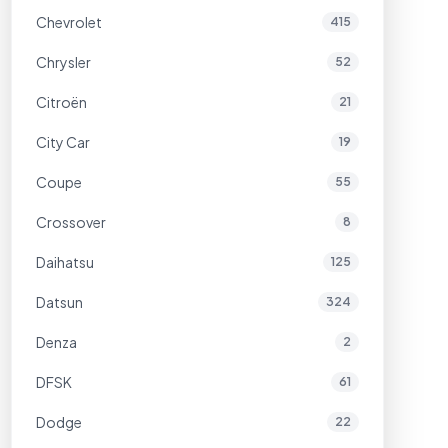
Chevrolet
415
Chrysler
52
Citroën
21
City Car
19
Coupe
55
Crossover
8
Daihatsu
125
Datsun
324
Denza
2
DFSK
61
Dodge
22