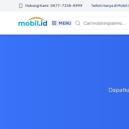
 Anda | Update Berita Otomotif Terkini Hanya di Mobil.id | Paket iklan Membe
Hubungi Kami: 0877-7338-8999
MENU
Dapatkan