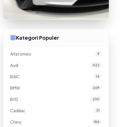
Kategori Populer
Alfa romeo
9
Audi
422
BAIC
14
BMW
269
BYD
230
Cadillac
31
Chery
186