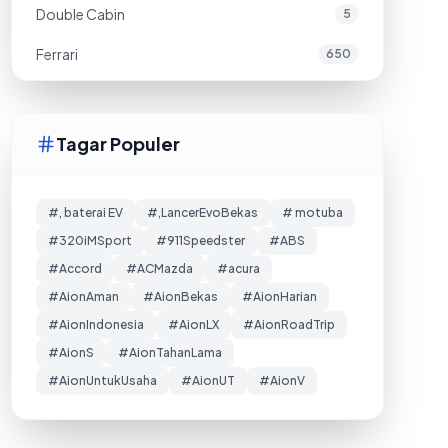
Double Cabin
5
Ferrari
650
Tagar Populer
#, baterai EV
#,LancerEvoBekas
# motuba
#320iMSport
#911Speedster
#ABS
#Accord
#ACMazda
#acura
#AionAman
#AionBekas
#AionHarian
#AionIndonesia
#AionLX
#AionRoadTrip
#AionS
#AionTahanLama
#AionUntukUsaha
#AionUT
#AionV