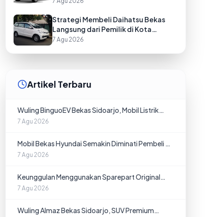
7 Agu 2026
Strategi Membeli Daihatsu Bekas
Langsung dari Pemilik di Kota
Pontianak
7 Agu 2026
Artikel Terbaru
Wuling BinguoEV Bekas Sidoarjo, Mobil Listrik
Bergaya Modern dengan Harga Menarik
7 Agu 2026
Mobil Bekas Hyundai Semakin Diminati Pembeli di
Kota Surabaya
7 Agu 2026
Keunggulan Menggunakan Sparepart Original
untuk Mobil Denza Bekas di Batam
7 Agu 2026
Wuling Almaz Bekas Sidoarjo, SUV Premium