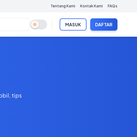
Tentang Kami
Kontak Kami
FAQs
MASUK
DAFTAR
Toggle Dark Mode
bil, tips