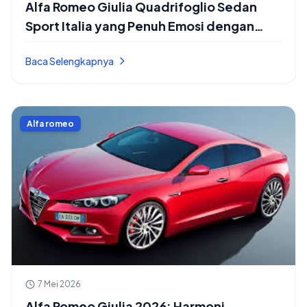
Alfa Romeo Giulia Quadrifoglio Sedan
Sport Italia yang Penuh Emosi dengan
Tenaga Buas dan Handling yang Tajam
Baca Selengkapnya
Banget
Alfa romeo
7 Mei 2026
Alfa Romeo Giulia 2026: Harmoni