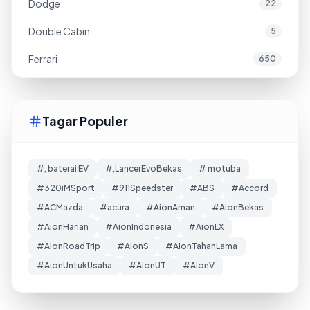
Dodge
22
Double Cabin
5
Ferrari
650
Tagar Populer
#, baterai EV
#,LancerEvoBekas
# motuba
#320iMSport
#911Speedster
#ABS
#Accord
#ACMazda
#acura
#AionAman
#AionBekas
#AionHarian
#AionIndonesia
#AionLX
#AionRoadTrip
#AionS
#AionTahanLama
#AionUntukUsaha
#AionUT
#AionV