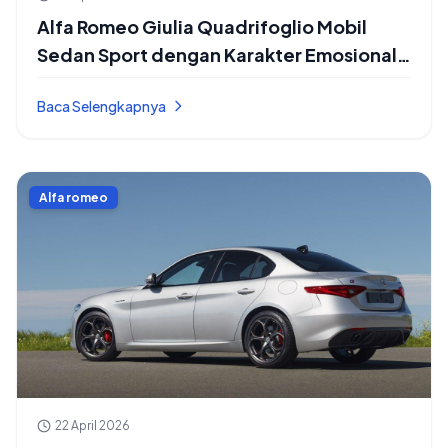
Alfa Romeo Giulia Quadrifoglio Mobil
Sedan Sport dengan Karakter Emosional
dan Handling Tajam yang Bikin Setiap
Baca Selengkapnya
Jalan Jadi Menyenangkan
Alfa romeo
22 April 2026