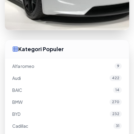
Kategori Populer
Alfa romeo
9
Audi
422
BAIC
14
BMW
270
BYD
232
Cadillac
31