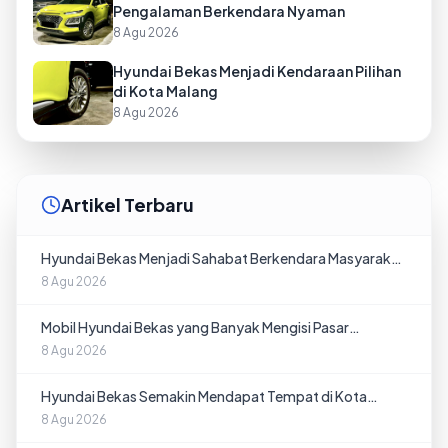
Pengalaman Berkendara Nyaman
8 Agu 2026
Hyundai Bekas Menjadi Kendaraan Pilihan
di Kota Malang
8 Agu 2026
Artikel Terbaru
Hyundai Bekas Menjadi Sahabat Berkendara Masyarakat
Malang
8 Agu 2026
Mobil Hyundai Bekas yang Banyak Mengisi Pasar
Kendaraan Malang
8 Agu 2026
Hyundai Bekas Semakin Mendapat Tempat di Kota
Malang
8 Agu 2026