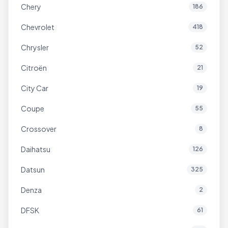
Chery
186
Chevrolet
418
Chrysler
52
Citroën
21
City Car
19
Coupe
55
Crossover
8
Daihatsu
126
Datsun
325
Denza
2
DFSK
61