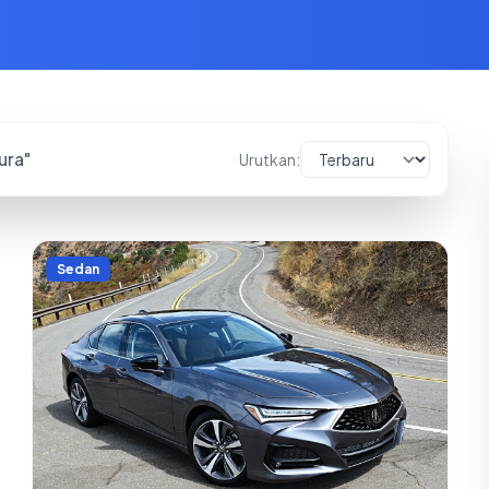
ura
"
Urutkan:
Sedan