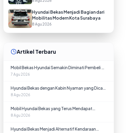
8 Agu 2026
Hyundai Bekas Menjadi Bagian dari
Mobilitas Modern Kota Surabaya
8 Agu 2026
Artikel Terbaru
Mobil Bekas Hyundai Semakin Diminati Pembeli di
Kota Surabaya
7 Agu 2026
Hyundai Bekas dengan Kabin Nyaman yang Dicari
Warga Surabaya
8 Agu 2026
Mobil Hyundai Bekas yang Terus Mendapat
Kepercayaan Pembeli Surabaya
8 Agu 2026
Hyundai Bekas Menjadi Alternatif Kendaraan