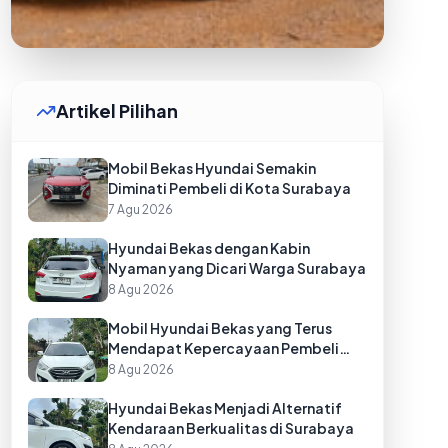
Artikel Pilihan
Mobil Bekas Hyundai Semakin
Diminati Pembeli di Kota Surabaya
7 Agu 2026
Hyundai Bekas dengan Kabin
Nyaman yang Dicari Warga Surabaya
8 Agu 2026
Mobil Hyundai Bekas yang Terus
Mendapat Kepercayaan Pembeli
Surabaya
8 Agu 2026
Hyundai Bekas Menjadi Alternatif
Kendaraan Berkualitas di Surabaya