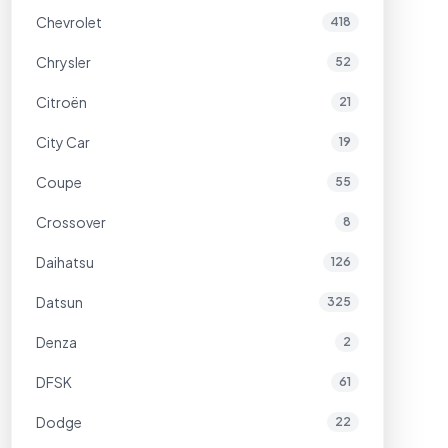
Chevrolet
418
Chrysler
52
Citroën
21
City Car
19
Coupe
55
Crossover
8
Daihatsu
126
Datsun
325
Denza
2
DFSK
61
Dodge
22