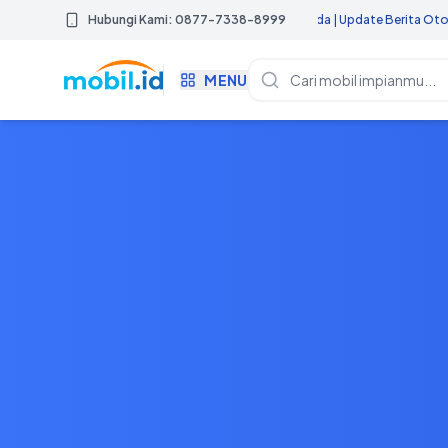
ntuk Mendapatkan Iklan Promosi Mobil Anda | Update Berita Otomotif Terkini H
Hubungi Kami: 0877-7338-8999
MENU