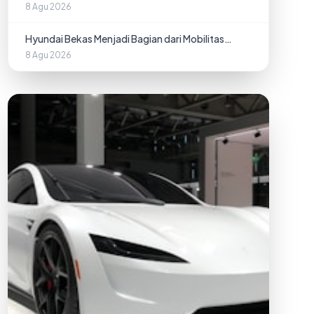
Berkualitas di Surabaya
8 Agu 2026
Hyundai Bekas Menjadi Bagian dari Mobilitas
Modern Kota Surabaya
8 Agu 2026