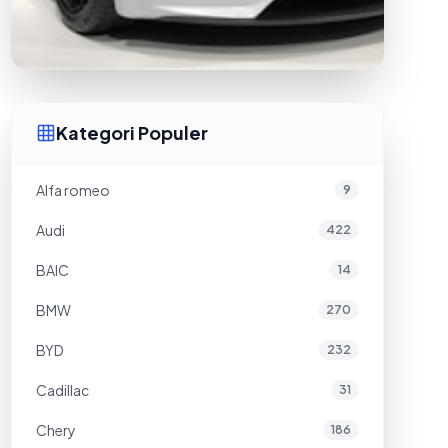
Kategori Populer
Alfa romeo
9
Audi
422
BAIC
14
BMW
270
BYD
232
Cadillac
31
Chery
186