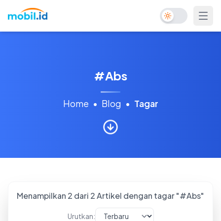
Toggle Dark Mo
#
Abs
Home
•
Blog
•
Tagar
Menampilkan
2
dari
2
Artikel dengan tagar "#
Abs
"
Urutkan: