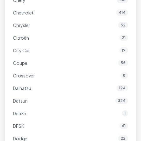
Chery
Chevrolet
414
Chrysler
52
Citroën
21
City Car
19
Coupe
55
Crossover
8
Daihatsu
124
Datsun
324
Denza
1
DFSK
61
Dodge
22