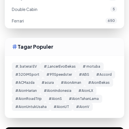
Double Cabin
5
Ferrari
650
Tagar Populer
#, baterai EV
#,LancerEvoBekas
# motuba
#320iMSport
#911Speedster
#ABS
#Accord
#ACMazda
#acura
#AionAman
#AionBekas
#AionHarian
#AionIndonesia
#AionLX
#AionRoadTrip
#AionS
#AionTahanLama
#AionUntukUsaha
#AionUT
#AionV