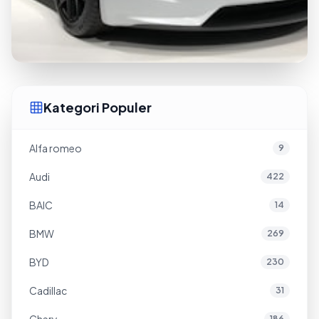
Kategori Populer
Alfa romeo
9
Audi
422
BAIC
14
BMW
269
BYD
230
Cadillac
31
186