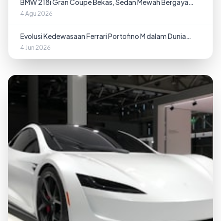
BMW 218i Gran Coupe Bekas, Sedan Mewah Bergaya
Sport
4 Agu 2026
Evolusi Kedewasaan Ferrari Portofino M dalam Dunia
Grand Tourer
4 Jun 2026