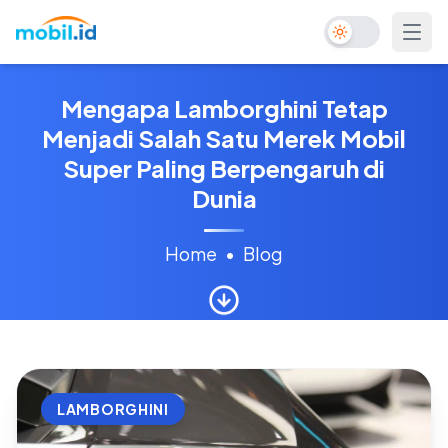
Toggle Dark Mo
Mengapa Lamborghini Tetap
Menjadi Salah Satu Merek Mobil
Super Paling Berpengaruh di
Dunia
Home
•
Blog
LAMBORGHINI