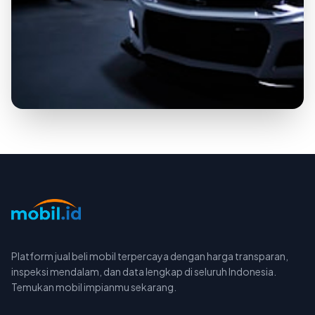
Platform jual beli mobil terpercaya dengan harga transparan,
inspeksi mendalam, dan data lengkap di seluruh Indonesia.
Temukan mobil impianmu sekarang.