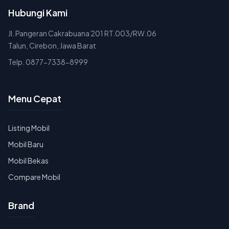
Hubungi Kami
Jl. Pangeran Cakrabuana 201 RT.003/RW.06
Talun, Cirebon, Jawa Barat
Telp. 0877-7338-8999
Menu Cepat
Listing Mobil
Mobil Baru
Mobil Bekas
Compare Mobil
Brand