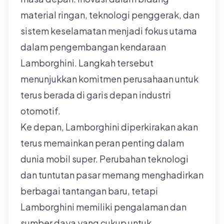
material ringan, teknologi penggerak, dan
sistem keselamatan menjadi fokus utama
dalam pengembangan kendaraan
Lamborghini. Langkah tersebut
menunjukkan komitmen perusahaan untuk
terus berada di garis depan industri
otomotif.
Ke depan, Lamborghini diperkirakan akan
terus memainkan peran penting dalam
dunia mobil super. Perubahan teknologi
dan tuntutan pasar memang menghadirkan
berbagai tantangan baru, tetapi
Lamborghini memiliki pengalaman dan
sumber daya yang cukup untuk