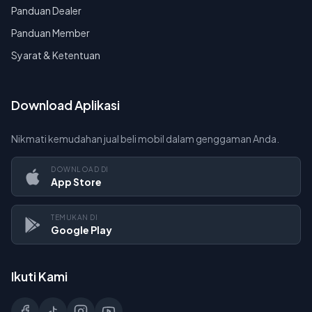
Panduan Dealer
Panduan Member
Syarat & Ketentuan
Download Aplikasi
Nikmati kemudahan jual beli mobil dalam genggaman Anda.
DOWNLOAD DI
App Store
TEMUKAN DI
Google Play
Ikuti Kami