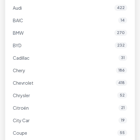
Audi
422
BAIC
14
BMW
270
BYD
232
Cadillac
31
Chery
186
Chevrolet
418
Chrysler
52
Citroën
21
City Car
19
Coupe
55