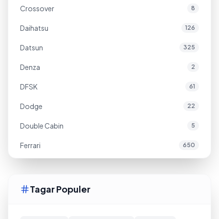
Crossover
8
Daihatsu
126
Datsun
325
Denza
2
DFSK
61
Dodge
22
Double Cabin
5
Ferrari
650
Tagar Populer