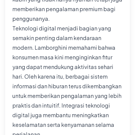
memberikan pengalaman premium bagi
penggunanya.
Teknologi digital menjadi bagian yang
semakin penting dalam kendaraan
modern. Lamborghini memahami bahwa
konsumen masa kini menginginkan fitur
yang dapat mendukung aktivitas sehari
hari. Oleh karena itu, berbagai sistem
informasi dan hiburan terus dikembangkan
untuk memberikan pengalaman yang lebih
praktis dan intuitif. Integrasi teknologi
digital juga membantu meningkatkan
keselamatan serta kenyamanan selama
perjalanan.