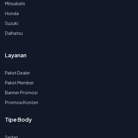
Mitsubishi
Honda
Suzuki
Daihatsu
Layanan
Paket Dealer
Paket Member
Banner Promosi
Promosi Konten
Tipe Body
Sedan