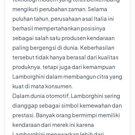
mengikuti perubahan zaman. Selama
puluhan tahun, perusahaan asal Italia ini
berhasil mempertahankan posisinya
sebagai salah satu produsen kendaraan
paling bergengsi di dunia. Keberhasilan
tersebut tidak hanya berasal dari kualitas
produknya, tetapi juga dari kemampuan
Lamborghini dalam membangun citra yang
kuat di mata konsumen.
Dalam dunia otomotif, Lamborghini sering
dianggap sebagai simbol kemewahan dan
prestasi. Banyak orang bermimpi memiliki
kendaraan dari merek ini karena
Lamborghini menawarkan lebih dari