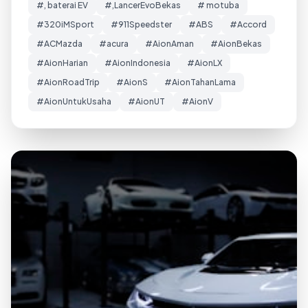
#, baterai EV
#,LancerEvoBekas
# motuba
#320iMSport
#911Speedster
#ABS
#Accord
#ACMazda
#acura
#AionAman
#AionBekas
#AionHarian
#AionIndonesia
#AionLX
#AionRoadTrip
#AionS
#AionTahanLama
#AionUntukUsaha
#AionUT
#AionV