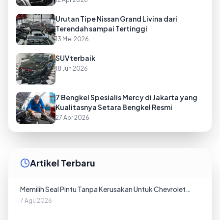
Urutan Tipe Nissan Grand Livina dari
Terendah sampai Tertinggi
13 Mei 2026
SUVterbaik
18 Jun 2026
7 Bengkel Spesialis Mercy di Jakarta yang
Kualitasnya Setara Bengkel Resmi
27 Apr 2026
Artikel Terbaru
Memilih Seal Pintu Tanpa Kerusakan Untuk Chevrolet
Bekas di Batam
7 Agu 2026