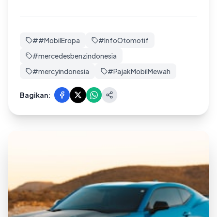
#
#MobilEropa
#
InfoOtomotif
#
mercedesbenzindonesia
#
mercyindonesia
#
PajakMobilMewah
Bagikan: