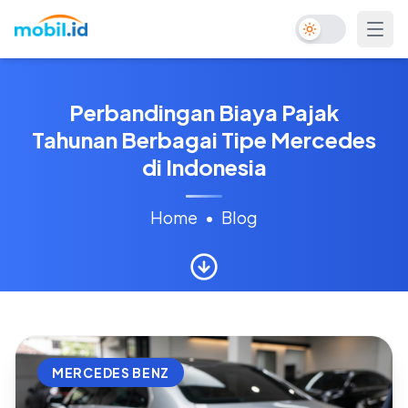
Toggle Dark Mo
Perbandingan Biaya Pajak
Tahunan Berbagai Tipe Mercedes
di Indonesia
Home
•
Blog
MERCEDES BENZ