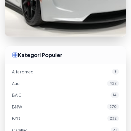
Kategori Populer
Alfa romeo
9
Audi
422
BAIC
14
BMW
270
BYD
232
Cadillac
31