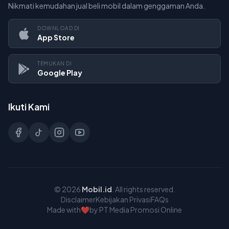
Nikmati kemudahan jual beli mobil dalam genggaman Anda.
DOWNLOAD DI
App Store
TEMUKAN DI
Google Play
Ikuti Kami
©
2026
Mobil.id
. All rights reserved.
Disclaimer
Kebijakan Privasi
FAQs
Made with
❤️
by PT Media Promosi Online