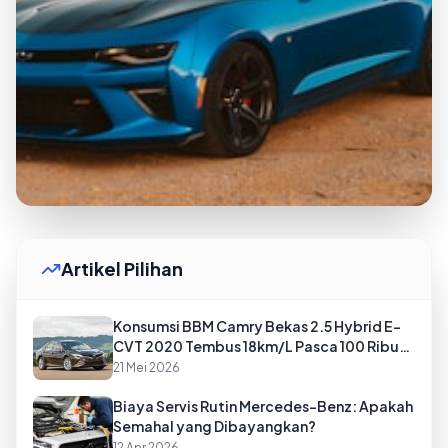
Artikel Pilihan
Konsumsi BBM Camry Bekas 2.5 Hybrid E-
CVT 2020 Tembus 18km/L Pasca 100 Ribu
Km, Sedan Premium Super Irit
21 Mei 2026
Biaya Servis Rutin Mercedes-Benz: Apakah
Semahal yang Dibayangkan?
12 Apr 2026