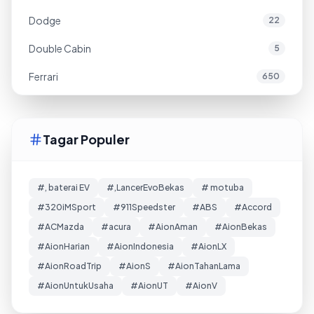
Dodge
22
Double Cabin
5
Ferrari
650
Tagar Populer
#, baterai EV
#,LancerEvoBekas
# motuba
#320iMSport
#911Speedster
#ABS
#Accord
#ACMazda
#acura
#AionAman
#AionBekas
#AionHarian
#AionIndonesia
#AionLX
#AionRoadTrip
#AionS
#AionTahanLama
#AionUntukUsaha
#AionUT
#AionV